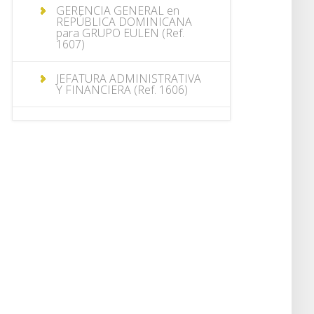
GERENCIA GENERAL en
REPÚBLICA DOMINICANA
para GRUPO EULEN (Ref.
1607)
JEFATURA ADMINISTRATIVA
Y FINANCIERA (Ref. 1606)
COMMERCIAL PLANNING
ANALYST (Ref. 1604)
JEFATURA COMERCIAL (Ref.
1603)
GERENCIA FINANCIERA (Ref.
1600)
ANALISTA DE RIESGOS (Ref.
1594)
CHIEF COMMERCIAL