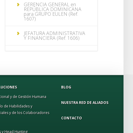
GERENCIA GENERAL en
REPÚBLICA DOMINICANA
para GRUPO EULEN (Ref.
1607)
JEFATURA ADMINISTRATIVA
Y FINANCIERA (Ref. 1606)
COMMERCIAL PLANNING
ANALYST (Ref. 1604)
JEFATURA COMERCIAL (Ref.
1603)
LUCIONES
BLOG
GERENCIA FINANCIERA (Ref.
1600)
cional y de Gestión Humana
NUESTRA RED DE ALIADOS
lo de Habilidades y
ANALISTA DE RIESGOS (Ref.
ales y de los Colaboradores
1594)
CONTACTO
CHIEF COMMERCIAL
s y Head Hunting