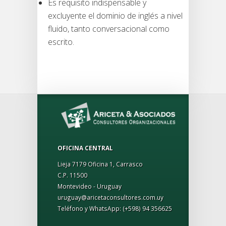
Es requisito indispensable y
excluyente el dominio de inglés a nivel
fluido, tanto conversacional como
escrito.
OFICINA CENTRAL
Lieja 7179 Oficina 1, Carrasco
C.P. 11500
Montevideo - Uruguay
uruguay@aricetaconsultores.com.uy
Teléfono y WhatsApp:
(+598) 94 356625